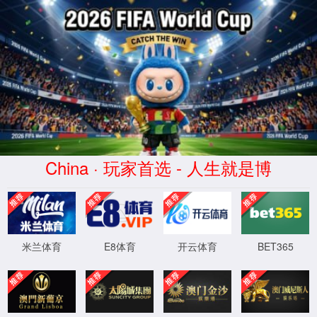
yl23455永利(中国集团)有限
公司官网
当前位置：
首页
>
产品中心
> 烟气检测仪
产品分类
PRODUCT CATEGORY