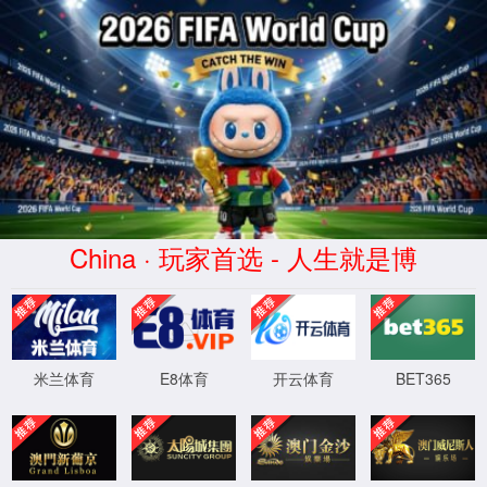
yl23455永利(中国集团)有限
公司官网
当前位置：
首页
>
产品中心
>
卫生疾控
> 气体
产品分类
PRODUCT CATEGORY